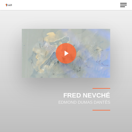
La Compagnie
Fred Nevché
FRED NEVCHÉ
Artistes Associés
EDMOND DUMAS DANTÈS
Albums & Créatio
Rencontres &
Médiations