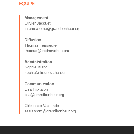
Albums & Créatio
EQUIPE
Rencontres &
Management
Olivier Jacquet
Médiations
internexterne@grandbonheur.org
Agenda
Diffusion
Thomas Teissedre
Contacts
thomas@frednevche.com
Grand Bonheur
Administration
Sophie Blanc
sophie@frednevche.com
Communication
Lisa Frixtalon
lisa@grandbonheur.org
Clémence Vaissade
assistcom@grandbonheur.org