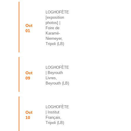
LOGHOFÈTE
[exposition
photos]
|
Oct
Foire de
01
Karamé-
Niemeyer,
Tripoli (LB)
La Compagnie
Fred Nevché
LOGHOFÈTE
Artistes Associés
Oct
| Beyrouth
09
Livres,
Albums & Créatio
Beyrouth (LB)
Rencontres &
Médiations
LOGHOFÈTE
Oct
| Institut
Agenda
10
Français,
Tripoli (LB)
Contacts